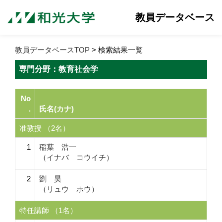
教員データベース
教員データベースTOP
> 検索結果一覧
専門分野：教育社会学
No
.
氏名(カナ)
准教授 （2名）
1
稲葉 浩一
（イナバ コウイチ）
2
劉 昊
（リュウ ホウ）
特任講師 （1名）