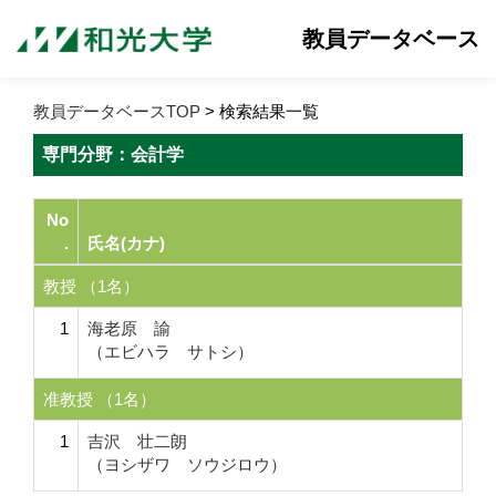
教員データベース
教員データベースTOP
> 検索結果一覧
専門分野：会計学
No
.
氏名(カナ)
教授 （1名）
1
海老原 諭
（エビハラ サトシ）
准教授 （1名）
1
吉沢 壮二朗
（ヨシザワ ソウジロウ）