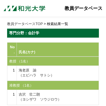
教員データベース
教員データベースTOP
> 検索結果一覧
専門分野：会計学
No
.
氏名(カナ)
教授 （1名）
1
海老原 諭
（エビハラ サトシ）
准教授 （1名）
1
吉沢 壮二朗
（ヨシザワ ソウジロウ）