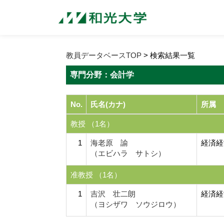
教員データベースTOP
> 検索結果一覧
専門分野：会計学
No.
氏名(カナ)
所属
教授 （1名）
1
海老原 諭
経済経
（エビハラ サトシ）
准教授 （1名）
1
吉沢 壮二朗
経済経
（ヨシザワ ソウジロウ）