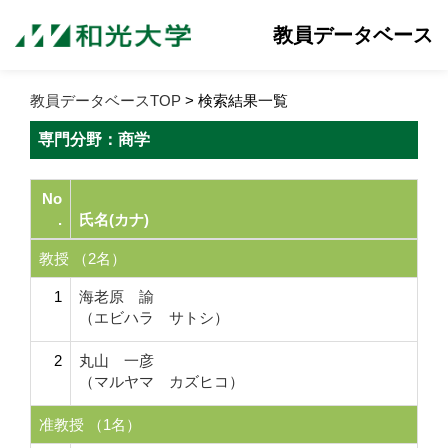
教員データベース
教員データベースTOP
> 検索結果一覧
専門分野：商学
No
.
氏名(カナ)
教授 （2名）
1
海老原 諭
（エビハラ サトシ）
2
丸山 一彦
（マルヤマ カズヒコ）
准教授 （1名）