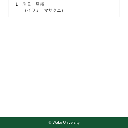
1
岩見 昌邦
（イワミ マサクニ）
© Wako University