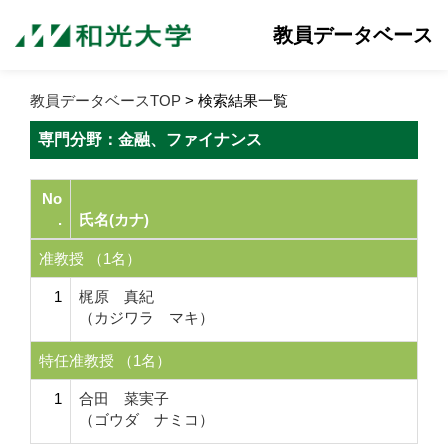
教員データベース
教員データベースTOP
> 検索結果一覧
専門分野：金融、ファイナンス
No
.
氏名(カナ)
准教授 （1名）
1
梶原 真紀
（カジワラ マキ）
特任准教授 （1名）
1
合田 菜実子
（ゴウダ ナミコ）