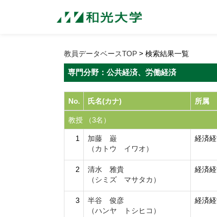
教員データベースTOP
> 検索結果一覧
専門分野：公共経済、労働経済
No.
氏名(カナ)
所属
教授 （3名）
1
加藤 巌
経済経
（カトウ イワオ）
2
清水 雅貴
経済経
（シミズ マサタカ）
3
半谷 俊彦
経済経
（ハンヤ トシヒコ）