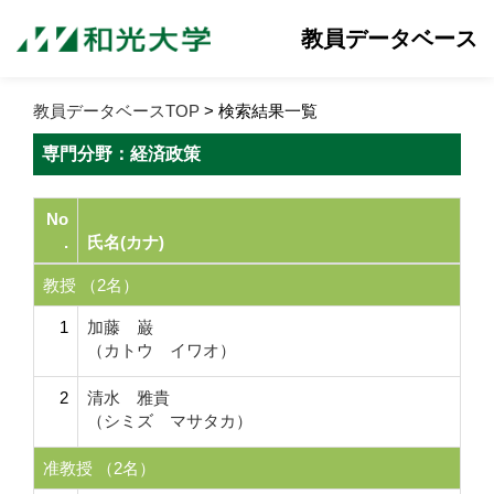
教員データベース
教員データベースTOP
> 検索結果一覧
専門分野：経済政策
No
.
氏名(カナ)
教授 （2名）
1
加藤 巌
（カトウ イワオ）
2
清水 雅貴
（シミズ マサタカ）
准教授 （2名）