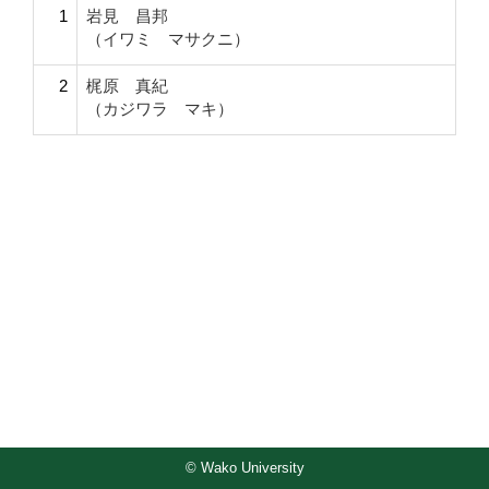
1
岩見 昌邦
（イワミ マサクニ）
2
梶原 真紀
（カジワラ マキ）
© Wako University