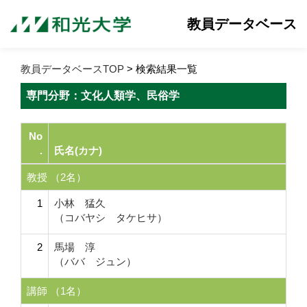
教員データベース
教員データベースTOP
> 検索結果一覧
専門分野：文化人類学、民俗学
No
.
氏名(カナ)
教授 （2名）
1
小林 猛久
（コバヤシ タケヒサ）
2
馬場 淳
（ババ ジュン）
講師 （1名）