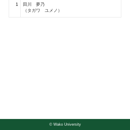
1
田川 夢乃
（タガワ ユメノ）
© Wako University