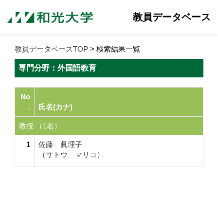
教員データベース
教員データベースTOP
> 検索結果一覧
専門分野：外国語教育
No
.
氏名(カナ)
教授 （1名）
1
佐藤 眞理子
（サトウ マリコ）