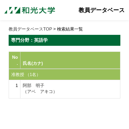
教員データベース
教員データベースTOP
> 検索結果一覧
専門分野：英語学
No
.
氏名(カナ)
准教授 （1名）
1
阿部 明子
（アベ アキコ）