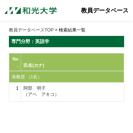
教員データベース
教員データベースTOP
> 検索結果一覧
専門分野：英語学
No
.
氏名(カナ)
准教授 （1名）
1
阿部 明子
（アベ アキコ）