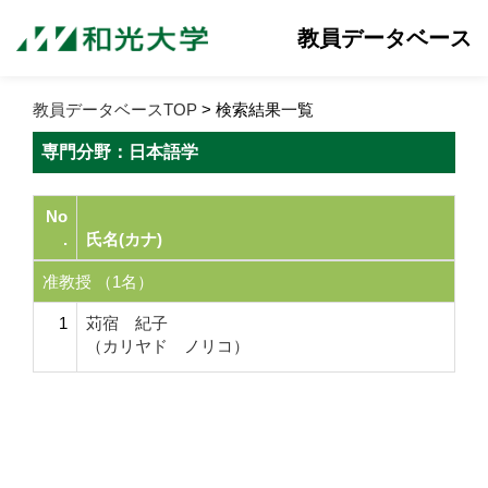
教員データベース
教員データベースTOP
> 検索結果一覧
専門分野：日本語学
No
.
氏名(カナ)
准教授 （1名）
1
苅宿 紀子
（カリヤド ノリコ）