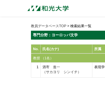
教員データベースTOP
> 検索結果一覧
専門分野：ヨーロッパ文学
No.
氏名(カナ)
所属
教授 （1名）
1
酒寄 進一
表現学
（サカヨリ シンイチ）