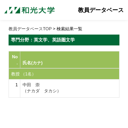
教員データベース
教員データベースTOP
> 検索結果一覧
専門分野：英文学、英語圏文学
No
.
氏名(カナ)
教授 （1名）
1
中田 崇
（ナカダ タカシ）