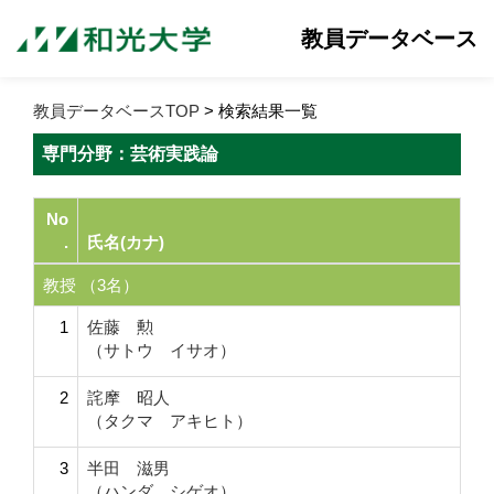
教員データベース
教員データベースTOP
> 検索結果一覧
専門分野：芸術実践論
No
.
氏名(カナ)
教授 （3名）
1
佐藤 勲
（サトウ イサオ）
2
詫摩 昭人
（タクマ アキヒト）
3
半田 滋男
（ハンダ シゲオ）