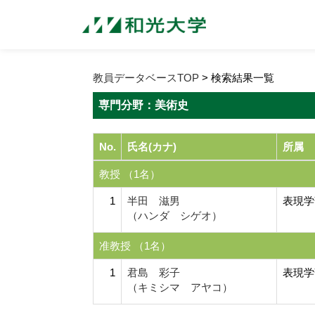
教員データベースTOP
> 検索結果一覧
専門分野：美術史
No.
氏名(カナ)
所属
教授 （1名）
1
半田 滋男
表現学
（ハンダ シゲオ）
准教授 （1名）
1
君島 彩子
表現学
（キミシマ アヤコ）