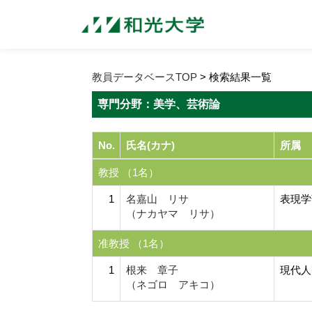
教員データベースTOP
> 検索結果一覧
専門分野：美学、芸術論
No.
氏名(カナ)
所属
教授 （1名）
1
名嘉山 リサ
表現学
（ナカヤマ リサ）
准教授 （1名）
1
根来 章子
現代人
（ネゴロ アキコ）