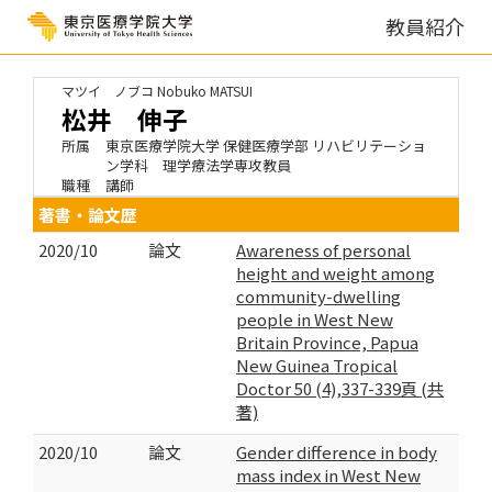
教員紹介
マツイ ノブコ
Nobuko MATSUI
松井 伸子
所属
東京医療学院大学 保健医療学部 リハビリテーショ
ン学科 理学療法学専攻教員
職種
講師
著書・論文歴
2020/10
論文
Awareness of personal
height and weight among
community-dwelling
people in West New
Britain Province, Papua
New Guinea Tropical
Doctor 50 (4),337-339頁 (共
著)
2020/10
論文
Gender difference in body
mass index in West New