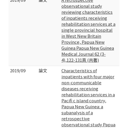
observational study
reviewing characteristics
of inpatients receiving
rehabilitation services at a
single provincial hospital
in West New Britain
Province, Papua New
Guinea Papua New Guinea
Medical Journal 62 (3-
4),122-131頁 (共著)
2019/09
論文
Characteristics of
inpatients with four major
non-communicable
diseases receiving
rehabilitation services in a
Pacifi c island country,
Papua New Guinea: a
subanalysis of a
retrospective
observational study Papua