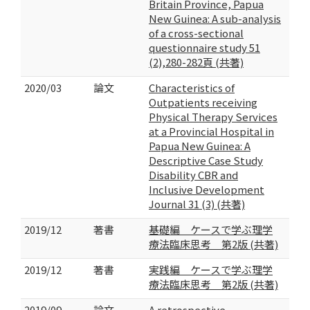
Britain Province, Papua
New Guinea: A sub-analysis
of a cross-sectional
questionnaire study 51
(2),280-282頁 (共著)
2020/03
論文
Characteristics of
Outpatients receiving
Physical Therapy Services
at a Provincial Hospital in
Papua New Guinea: A
Descriptive Case Study
Disability CBR and
Inclusive Development
Journal 31 (3) (共著)
2019/12
著書
基礎編 ケースで学ぶ理学
療法臨床思考 第2版 (共著)
2019/12
著書
実践編 ケースで学ぶ理学
療法臨床思考 第2版 (共著)
2019/09
論文
A retrospective