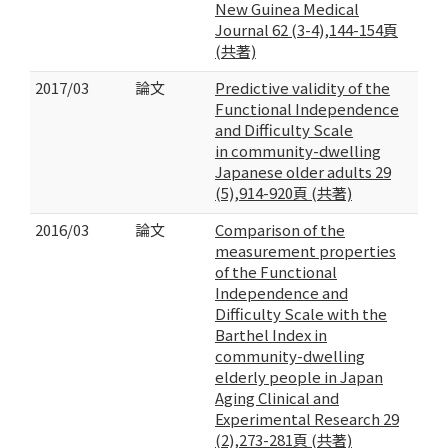
New Guinea Medical
Journal 62 (3-4),144-154頁
(共著)
2017/03
論文
Predictive validity of the
Functional Independence
and Difficulty Scale
in community-dwelling
Japanese older adults 29
(5),914-920頁 (共著)
2016/03
論文
Comparison of the
measurement properties
of the Functional
Independence and
Difficulty Scale with the
Barthel Index in
community-dwelling
elderly people in Japan
Aging Clinical and
Experimental Research 29
(2),273-281頁 (共著)