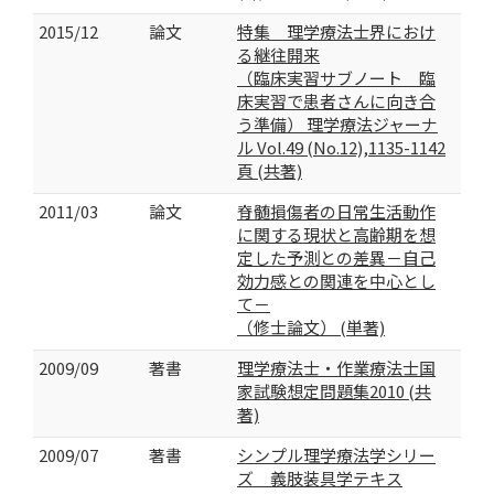
2015/12
論文
特集 理学療法士界におけ
る継往開来
（臨床実習サブノート 臨
床実習で患者さんに向き合
う準備） 理学療法ジャーナ
ル Vol.49 (No.12),1135-1142
頁 (共著)
2011/03
論文
脊髄損傷者の日常生活動作
に関する現状と高齢期を想
定した予測との差異－自己
効力感との関連を中心とし
て－
（修士論文） (単著)
2009/09
著書
理学療法士・作業療法士国
家試験想定問題集2010 (共
著)
2009/07
著書
シンプル理学療法学シリー
ズ 義肢装具学テキス