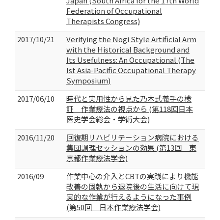
Japan (South Africa for the 17th World
Federation of Occupational
Therapists Congress)
2017/10/21
Verifying the Nogi Style Artificial Arm
with the Historical Background and
Its Usefulness: An Occupational (The
Ist Asia-Pacific Occupational Therapy
Symposium)
2017/06/10
時代と実用性から見た乃木式義手の検
証 作業療法の視点から (第118回日本
医史学会総会・学術大会)
2016/11/20
回復期リハビリテーション病院における
集団調理セッションの効果 (第13回 東
京都作業療法学会)
2016/09
作業中心の介入とCBTの実践により機能
改善の固執から退院後の生活に向けて現
実的な作業が行えるようになった事例
(第50回 日本作業療法学会)