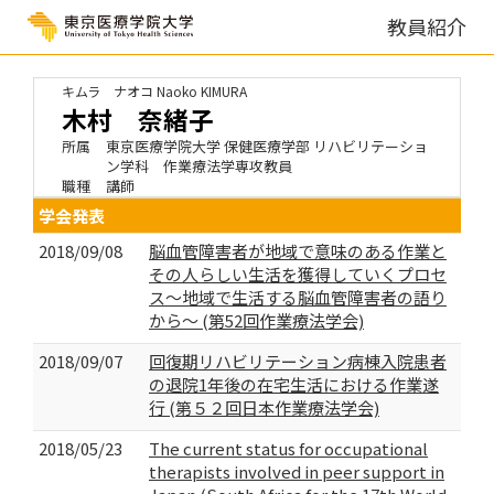
教員紹介
キムラ ナオコ
Naoko KIMURA
木村 奈緒子
所属
東京医療学院大学 保健医療学部 リハビリテーショ
ン学科 作業療法学専攻教員
職種
講師
学会発表
2018/09/08
脳血管障害者が地域で意味のある作業と
その人らしい生活を獲得していくプロセ
ス〜地域で生活する脳血管障害者の語り
から〜 (第52回作業療法学会)
2018/09/07
回復期リハビリテーション病棟入院患者
の退院1年後の在宅生活における作業遂
行 (第５２回日本作業療法学会)
2018/05/23
The current status for occupational
therapists involved in peer support in