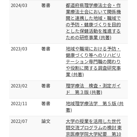
2024/03
著書
都道府県理学療法士会・作
業療法士会において関係機
関と連携した地域・職域で
の予防・健康づくりを目的
とした保健活動を推進する
ための研修事業 (共著)
2023/03
著書
地域や職場における予防・
健康づくり等へのリハビリ
テーション専門職の関わり
や役割に関する調査研究事
業 (共著)
2023/02
著書
理学療法 検査・測定ガイ
ド 第３版 (共著)
2022/11
著書
地域理学療法学 第５版 (共
著)
2022/07
論文
大学の授業を活用した世代
間交流プログラムの検討 東
京医療学院大学紀要 第10