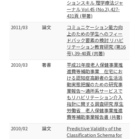
ションスキル 理学療法ジャ
ーナル Vol.45 (No.2),427-
431頁 (単著)
2011/03
論文
コミュニケーション能力向
上のための学生へのフィー
ドバック要素の検討 リハビ
リテーション教育研究 (第16
号),39-40頁 (共著)
2010/03
著書
平成21年度老人保健事業推
進費等補助事業 在宅にお
ける認知症高齢者の生活活
動実態把握のための研究事
業報告～通所系サービスで
もリハビリテーション介入
指針に関する調査研究 厚生
労働省 老人保健事業推進
費等補助事業報告書 (共著)
2010/02
論文
Predictive Validity of the
Classification Schema for