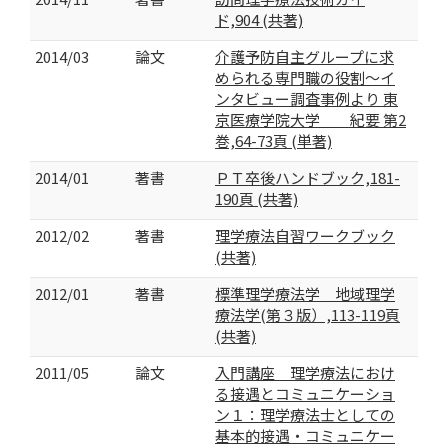
ド,904 (共著)
2014/03
論文
介護予防自主グループに求
められる専門職の役割～イ
ンタビュー調査事例より 東
京医療学院大学 紀要 第2
巻,64-73頁 (単著)
2014/01
著書
ＰＴ卒後ハンドブック,181-
190頁 (共著)
2012/02
著書
理学療法自習ワークブック
(共著)
2012/01
著書
標準理学療法学 地域理学
療法学(第３版）,113-119頁
(共著)
2011/05
論文
入門講座 理学療法におけ
る接遇とコミュニケーショ
ン１：理学療法士としての
基本的接遇・コミュニケー