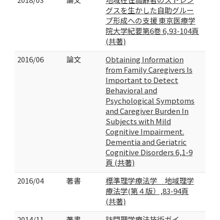
グスを生かした自助グルー
プ形成への支援 東京医療学
院大学紀要第6巻 6,93-104頁
(共著)
2016/06
論文
Obtaining Information
from Family Caregivers Is
Important to Detect
Behavioral and
Psychological Symptoms
and Caregiver Burden In
Subjects with Mild
Cognitive Impairment.
Dementia and Geriatric
Cognitive Disorders 6,1-9
頁 (共著)
2016/04
著書
標準理学療法学 地域理学
療法学(第４版）,83-94頁
(共著)
2014/11
著書
訪問理学療法技術ガイ