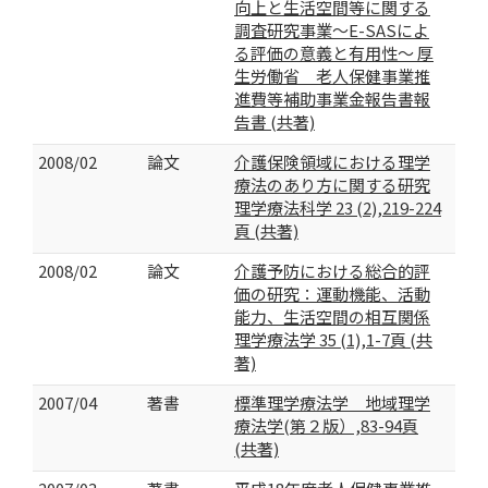
向上と生活空間等に関する
調査研究事業～E-SASによ
る評価の意義と有用性～ 厚
生労働省 老人保健事業推
進費等補助事業金報告書報
告書 (共著)
2008/02
論文
介護保険領域における理学
療法のあり方に関する研究
理学療法科学 23 (2),219-224
頁 (共著)
2008/02
論文
介護予防における総合的評
価の研究：運動機能、活動
能力、生活空間の相互関係
理学療法学 35 (1),1-7頁 (共
著)
2007/04
著書
標準理学療法学 地域理学
療法学(第２版）,83-94頁
(共著)