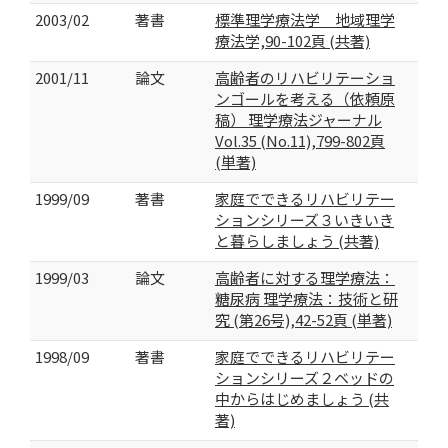
2003/02
著書
標準理学療法学 地域理学
療法学,90-102頁 (共著)
2001/11
論文
高齢者のリハビリテーショ
ンゴールを考える（依頼原
稿） 理学療法ジャーナル
Vol.35 (No.11),799-802頁
(単著)
1999/09
著書
家庭でできるリハビリテー
ションシリーズ３いきいき
と暮らしましょう (共著)
1999/03
論文
高齢者に対する理学療法：
糖尿病 理学療法：技術と研
究 (第26号),42-52頁 (単著)
1998/09
著書
家庭でできるリハビリテー
ションシリーズ２ベッドの
中からはじめましょう (共
著)