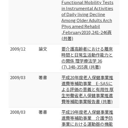
Functional Mobility Tests
in Instrumental Activities
of Daily living Decline
Among Older Adults Arch
Phys amed Rehabil
,February2010,241-246頁
(共著)
2009/12
論文
要介護高齢者における離床
時間と日常生活動作能力と
の関係 理学療法学 36
(7),348-355頁 (共著)
2009/03
著書
平成20年度老人保健事業推
進費等補助事業 E-SASに
よる評価の意義と有用性 厚
生労働省老人保健事業推進
費等補助事業報告書 (共著)
2008/03
著書
平成19年度老人保健事業推
進費等補助事業 介護予防
事業における運動器の機能