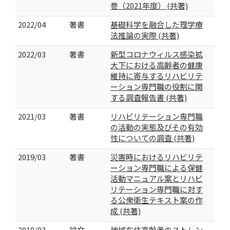
巻（2021年度） (共著)
2022/04
著書
基礎科学を融合した理学療
法推論の実際 (共著)
2022/03
著書
新型コロナウィルス感染拡
大下における高齢者の健康
維持に寄与するリハビリテ
ーション専門職の役割に関
する調査報告書 (共著)
2021/03
著書
リハビリテーション専門職
の活動の実態及びその有効
性についての調査 (共著)
2019/03
著書
災害時におけるリハビリテ
ーション専門職による保健
活動マニュアル案とリハビ
リテーション専門職に対す
る公衆衛生テキスト案の作
成 (共著)
2018/03
論文
地域在住高齢者のストレン