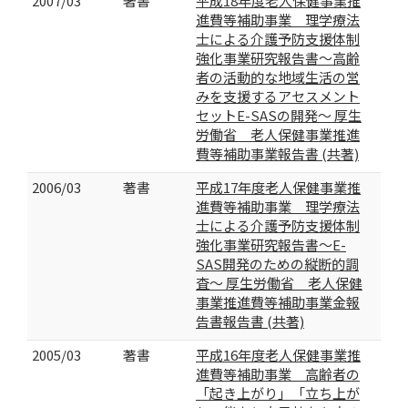
2007/03
著書
平成18年度老人保健事業推
進費等補助事業 理学療法
士による介護予防支援体制
強化事業研究報告書～高齢
者の活動的な地域生活の営
みを支援するアセスメント
セットE-SASの開発～ 厚生
労働省 老人保健事業推進
費等補助事業報告書 (共著)
2006/03
著書
平成17年度老人保健事業推
進費等補助事業 理学療法
士による介護予防支援体制
強化事業研究報告書～E-
SAS開発のための縦断的調
査～ 厚生労働省 老人保健
事業推進費等補助事業金報
告書報告書 (共著)
2005/03
著書
平成16年度老人保健事業推
進費等補助事業 高齢者の
「起き上がり」「立ち上が