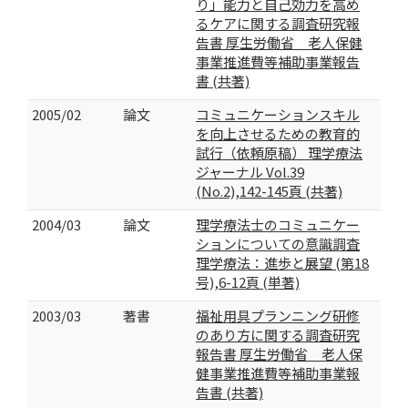
り」能力と自己効力を高め
るケアに関する調査研究報
告書 厚生労働省 老人保健
事業推進費等補助事業報告
書 (共著)
2005/02
論文
コミュニケーションスキル
を向上させるための教育的
試行（依頼原稿） 理学療法
ジャーナル Vol.39
(No.2),142-145頁 (共著)
2004/03
論文
理学療法士のコミュニケー
ションについての意識調査
理学療法：進歩と展望 (第18
号),6-12頁 (単著)
2003/03
著書
福祉用具プランニング研修
のあり方に関する調査研究
報告書 厚生労働省 老人保
健事業推進費等補助事業報
告書 (共著)