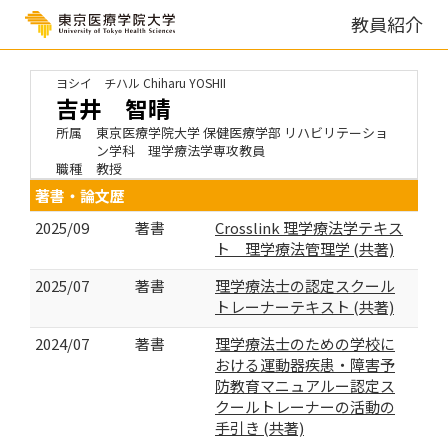
教員紹介
ヨシイ チハル
Chiharu YOSHII
吉井 智晴
所属
東京医療学院大学 保健医療学部 リハビリテーショ
ン学科 理学療法学専攻教員
職種
教授
著書・論文歴
2025/09
著書
Crosslink 理学療法学テキス
ト 理学療法管理学 (共著)
2025/07
著書
理学療法士の認定スクール
トレーナーテキスト (共著)
2024/07
著書
理学療法士のための学校に
おける運動器疾患・障害予
防教育マニュアルー認定ス
クールトレーナーの活動の
手引き (共著)