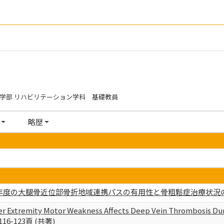
療学部 リハビリテーション学科 基礎教員
略歴
年度の大腿骨近位部骨折地域連携パスの有用性と骨粗鬆症治療状況の現状 神
r Extremity Motor Weakness Affects Deep Vein Thrombosis Dur
7,116-123頁 (共著)