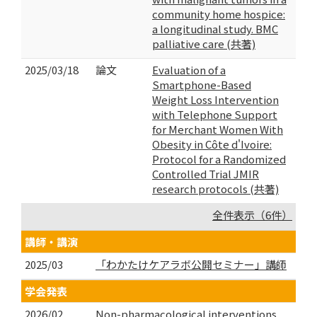
community home hospice:
a longitudinal study. BMC
palliative care (共著)
2025/03/18
論文
Evaluation of a
Smartphone-Based
Weight Loss Intervention
with Telephone Support
for Merchant Women With
Obesity in Côte d'Ivoire:
Protocol for a Randomized
Controlled Trial JMIR
research protocols (共著)
全件表示（6件）
講師・講演
2025/03
「わかたけケアラボ公開セミナー」講師
学会発表
2026/02
Non-pharmacological interventions