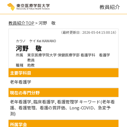
教員紹介
教員紹介TOP
> 河野 敬
（最終更新日 : 2026-05-04 15:00:16）
カワノ ケイ
Kei KAWANO
河野 敬
所属
東京医療学院大学 保健医療学部 看護学科 看護学
教員
職種
助教
主要学科目
老年看護学
現在の専門分野
老年看護学, 臨床看護学, 看護管理学 キーワード(老年看
護、看護管理、看護の質評価、Long-COVID、急変予
測)
所属学会