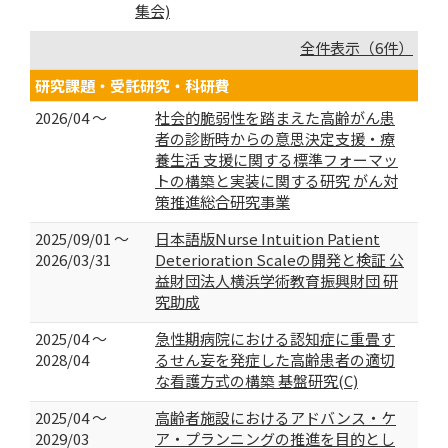
集会)
全件表示（6件）
研究課題・受託研究・科研費
2026/04 ～
社会的脆弱性を踏まえた高齢がん患
者の診断時からの意思決定支援・療
養生活 支援に関する標準フォーマッ
トの構築と実装に関する研究 がん対
策推進総合研究事業
2025/09/01 ～
日本語版Nurse Intuition Patient
2026/03/31
Deterioration Scaleの開発と検証 公
益財団法人横浜学術教育振興財団 研
究助成
2025/04 ～
急性期病院における認知症に重畳す
2028/04
るせん妄を発症した高齢患者の適切
な看護方式の構築 基盤研究(C)
2025/04 ～
高齢者施設におけるアドバンス・ケ
2029/03
ア・プランニングの推進を目的とし