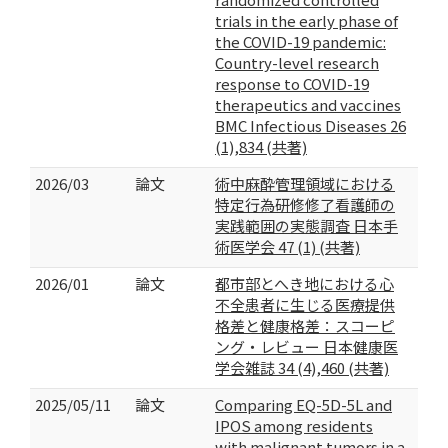
trials in the early phase of
the COVID-19 pandemic:
Country-level research
response to COVID-19
therapeutics and vaccines
BMC Infectious Diseases 26
(1),834 (共著)
2026/03
論文
術中麻酔管理領域における
特定行為研修修了看護師の
実践範囲の実態調査 日本手
術医学会 47 (1) (共著)
2026/01
論文
都市部とへき地における心
不全患者に生じる医療提供
格差と健康格差：スコーピ
ング・レビュー 日本健康医
学会雑誌 34 (4),460 (共著)
2025/05/11
論文
Comparing EQ-5D-5L and
IPOS among residents
with malignant tumors in a