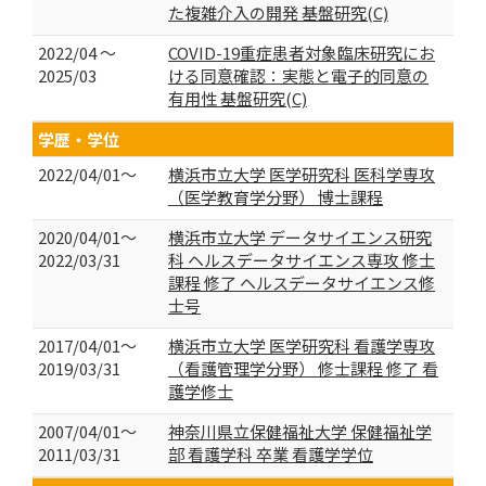
た複雑介入の開発 基盤研究(C)
2022/04 ～
COVID-19重症患者対象臨床研究にお
2025/03
ける同意確認：実態と電子的同意の
有用性 基盤研究(C)
学歴・学位
2022/04/01～
横浜市立大学 医学研究科 医科学専攻
（医学教育学分野） 博士課程
2020/04/01～
横浜市立大学 データサイエンス研究
2022/03/31
科 ヘルスデータサイエンス専攻 修士
課程 修了 ヘルスデータサイエンス修
士号
2017/04/01～
横浜市立大学 医学研究科 看護学専攻
2019/03/31
（看護管理学分野） 修士課程 修了 看
護学修士
2007/04/01～
神奈川県立保健福祉大学 保健福祉学
2011/03/31
部 看護学科 卒業 看護学学位