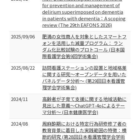
for prevention and management of
delirium superimposed on dementia
in patients with dementia：A scoping
review (The 29th EAFONS 2026)
2025/09/06
肥満の女性商人を対象としたスマートフ
ォンを活用した減量プログラム： ラン
ダム化比較試験のプロトコール (日本国
際看護学会第9回学術集会)
2025/08/22
訪問看護ステーションの設置と地域格差
に関する研究～オープンデータを用いた
パネルデータ分析～ (第29回日本看護管
理学会学術集会)
2024/11
高齢者が子育て支援に関する地域活動に
見出した意義～ChatGPT-4oによるテー
マ分析～ (日本健康医学会)
2024/08
周麻酔期における特定行為研修修了者の
教育背景に着目した実践範囲の特徴：横
断的研究 (第28回日本看護管理学会学術