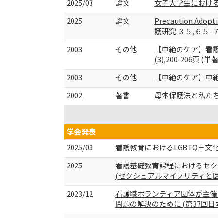
2025/03
論文
女子大学生における
2025
論文
Precaution 
護研究 ３５,６５-７
2003
その他
【中絶のケア】看護
(3),200-206頁 (単著
2003
その他
【中絶のケア】中絶に関
2002
著書
母体保護法と私たちー
学会発表
2025/03
看護教育におけるLGBTQ＋文
2025
看護基礎教育課程におけるセク
(セクシュアルマイノリティと
2023/12
看護職ボランティア団体が主催
問題の解決のために (第37回日