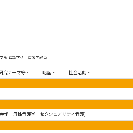
学部 看護学科 看護学教員
研究テーマ等
略歴
社会活動
(助産学 母性看護学 セクシュアリティ看護)