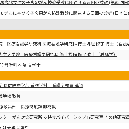
0歳代女性の子宮頸がん検診受診に関連する要因の検討 (第82回日
モデルに基づく子宮頸がん検診受診に関連する要因の分析 (日本公
 医療看護学研究科 医療看護学研究科 博士課程 修了 博士（看護
大学大学院 医療看護学研究科 修士課程 修了 修士（看護学）
部 哲学科 卒業 文学士
 保健医療学部 看護学科 看護学教員 講師
護学校 教員
医療政策部 医療制度課 非常勤
ター がん対策研究所 支持サバイバーシップTr研究室 その他研究
福祉大学 非常勤