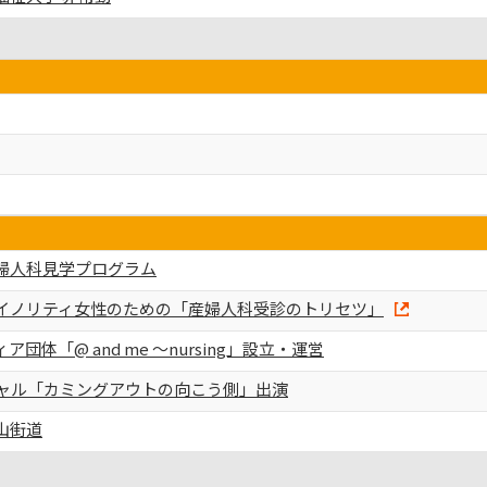
婦人科見学プログラム
イノリティ女性のための「産婦人科受診のトリセツ」
団体「@ and me ～nursing」設立・運営
ペシャル「カミングアウトの向こう側」出演
山街道