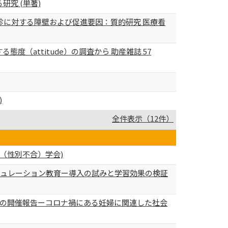
究 (単著)
頸がん検診受診に対する障壁および促進要因：質的研究 医療看
（attitude）の調査から 助産雑誌 57
)
全件表示（12件）
I（性別不合）学会)
ミュレーション教育ー導入の試みと学習効果の検証
の開催報告ーコロナ禍にある妊婦に関連した社会