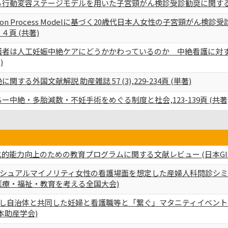
行動変容ステージモデルを用いた子宮頸がん検診受診勧奨に関する研
Adoption Process Modelに基づく20歳代日本人女性の子宮
４頁 (共著)
者は人工妊娠中絶ケアにどうかかわっているのか 中絶看護に対する態度
)
する外国文献解説 助産雑誌 57 (3),229-234頁 (単著)
中絶・多胎減数・不妊手術をめぐる制度と社会,123-139頁 (共著
化的能力向上のための教育プログラムに関する文献レビュー (日本G
シュアルマイノリティ女性の看護場面を想定した産婦人科問診シ
医療・福祉・教育を考える全国大会)
し自治体と共同した妊婦と看護職等と「繋ぐ」マタニティイベント
本助産学会)