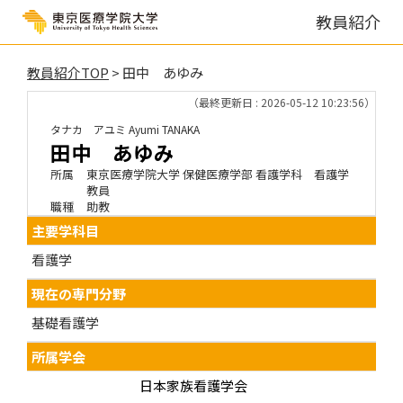
教員紹介
教員紹介TOP
> 田中 あゆみ
（最終更新日 : 2026-05-12 10:23:56）
タナカ アユミ
Ayumi TANAKA
田中 あゆみ
所属
東京医療学院大学 保健医療学部 看護学科 看護学
教員
職種
助教
主要学科目
看護学
現在の専門分野
基礎看護学
所属学会
日本家族看護学会