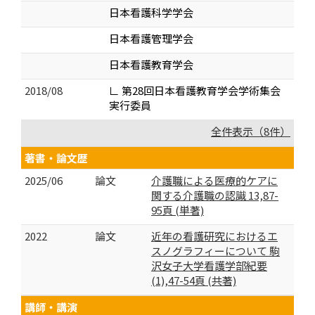
日本看護科学学会
日本看護管理学会
日本看護教育学会
2018/08
∟ 第28回日本看護教育学会学術集会
実行委員
全件表示（8件）
著書・論文歴
2025/06
論文
介護職による医療的ケアに
関する介護職の認識 13,87-
95頁 (単著)
2022
論文
近年の看護研究におけるエ
スノグラフィーについて 駒
沢女子大学看護学部紀要
(1),47-54頁 (共著)
講師・講演