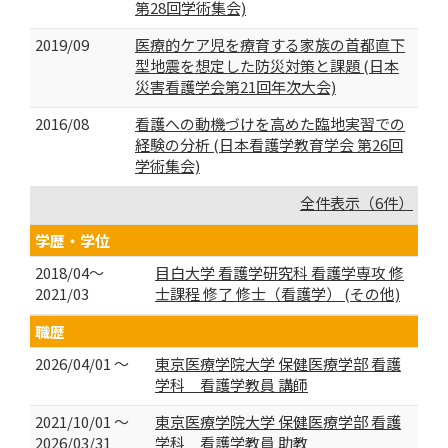
第28回学術集会)
2019/09
医療的ケア児を療育する家族の首都直下
型地震を想定した防災対策と課題 (日本
災害看護学会第21回年次大会)
2016/08
看護への動機づけを高めた臨地実習での
経験の分析 (日本看護学教育学会 第26回
学術集会)
全件表示（6件）
学歴・学位
2018/04～
目白大学 看護学研究科 看護学専攻 修
2021/03
士課程 修了 修士（看護学） (その他)
職歴
2026/04/01 ～
東京医療学院大学 保健医療学部 看護
学科 看護学教員 講師
2021/10/01 ～
東京医療学院大学 保健医療学部 看護
2026/03/31
学科 看護学教員 助教