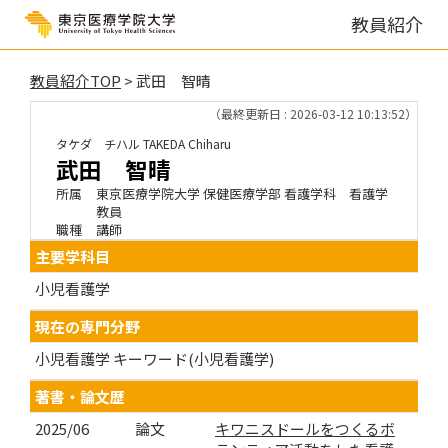
教員紹介
教員紹介TOP
> 武田 智晴
（最終更新日 : 2026-03-12 10:13:52）
タケダ チハル
TAKEDA Chiharu
武田 智晴
所属
東京医療学院大学 保健医療学部 看護学科 看護学
教員
職種
講師
主要学科目
小児看護学
現在の専門分野
小児看護学 キーワード(小児看護学)
著書・論文歴
2025/06
論文
キワニスドールをつくるボ