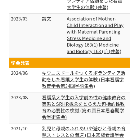
ランティア活動をした看護
大学生の体験 (共著)
2023/03
論文
Association of Mother-
Child Interaction and Play
with Maternal Parenting
Stress Medicine and
Biology 163(1) Medicine
and Biology 163 (1) (共著)
学会発表
2024/08
キワニスドールをつくるボランティア活
動をした看護大学生の体験 (日本看護学
教育学会第34回学術集会)
2023/08
看護系大学生の入学前の性の健康教育の
実態とSRHR概念をとらえた包括的性教
育の必要性の検討 (第42回日本思春期学
会学術集会)
2021/10
乳児と母親のふれあいや遊びと母親の育
児ストレスとの関連 (日本家族看護学会