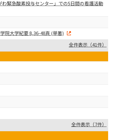
かながわ緊急酸素投与センター」での5日間の看護活動
紀要 8,36-48頁 (単著)
全件表示（41件）
全件表示（7件）