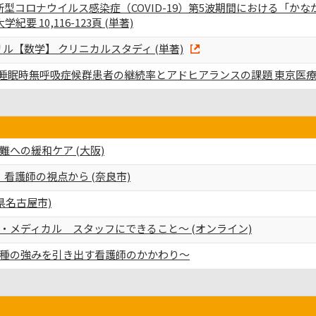
た新型コロナウイルス感染症（COVID-19）第5波期間における「
要 10,116-123頁 (単著)
ル【数学】 クリニカルスタディ (単著)
睡眠時無呼吸症候群患者の継続率とアドヒアランスの課題 東京医療学院大学
への緩和ケア (大阪)
 看護師の視点から (奈良市)
県名古屋市)
・メディカル スタッフにできること～ (オンライン)
種の強みを引き出す看護師のかかわり～