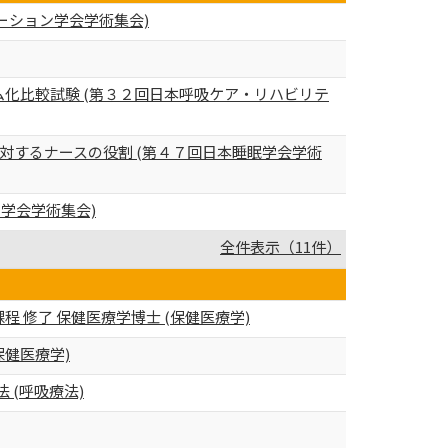
テーション学会学術集会)
化比較試験 (第３２回日本呼吸ケア・リハビリテ
に対するナースの役割 (第４７回日本睡眠学会学術
学会学術集会)
全件表示（11件）
 修了 保健医療学博士 (保健医療学)
保健医療学)
吸療法 (呼吸療法)