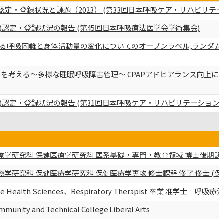
)認定・登録状況と課題（2023） (第33回日本呼吸ケア・リハビリ
)認定・登録状況の報告 (第45回日本呼吸療法医学会学術集会)
る呼吸困難と身体活動量の変化についてのオープンラベル,ランダム
ンスを考える〜多様な睡眠呼吸障害管理〜 CPAPアドヒアランス向上
)認定・登録状況の報告 (第31回日本呼吸ケア・リハビリテーション
学研究科 保健医療学研究科 医系基礎・専門・教育領域 博士後期課程
学研究科 保健医療学研究科 保健医療学専攻 修士課程 修了 修士 (
llege Health Sciences、Respiratory Therapist 卒業 准学士 呼
mmunity and Technical College Liberal Arts