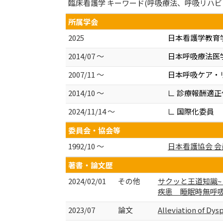
臨床看護学 キーワード(呼吸療法、呼吸リハ
所属学会
2025
日本看護学教育
2014/07 ～
日本呼吸療法医
2007/11 ～
日本呼吸ケア・
2014/10 ～
∟ 診療報酬適
2024/11/14 ～
∟ 国際化委員
委員会・協会等
1992/10 ～
日本看護協会 会
著書・論文歴
2024/02/01
その他
サクッと王道知識~ 
疾患 睡眠時無呼吸症候群
2023/07
論文
Alleviation of Dys