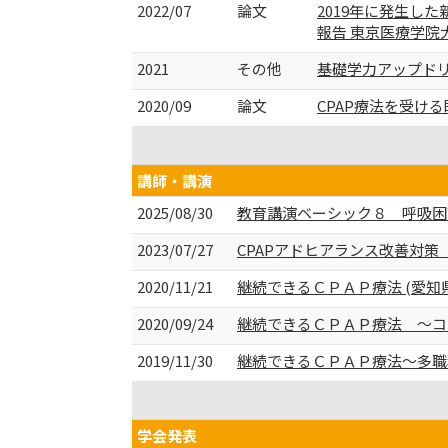
2022/07
論文
2019年に発生し
報告 東京医療学院大学紀
2021
その他
基礎学力アップドリ
2020/09
論文
CPAP療法を受ける
講師・講演
2025/08/30
教育講演ベーシック８ 呼吸困難
2023/07/27
CPAPアドヒアランス改善対策
2020/11/21
継続できるＣＰＡＰ療法 (愛知
2020/09/24
継続できるＣＰＡＰ療法 ～コ
2019/11/30
継続できるＣＰＡＰ療法～多職
学会発表