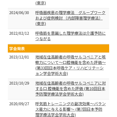
(東京)
2024/06/30
呼吸器疾患の理学療法 グループワーク
および症例検討 （内部障害理学療法）
(東京)
2022/02/12
呼吸筋を意識した理学療法は介護予防に
つながる
学会発表
2023/12/01
地域在住高齢者の呼吸サルコペニアと咳
嗽力について～口腔機能を含めた評価～
(第33回日本呼吸ケア・リハビリテーシ
ョン学会学術大会)
2023/10/29
地域在住高齢者の呼吸サルコペニアに対
する口 腔機能を含めた評価 (第10回日本
予防理学療法学会学術大会)
2020/09/27
呼気筋トレーニングの副次効果～バラン
ス能力に与える影響～ (第7回日本予防
理学療法学会学術大会)