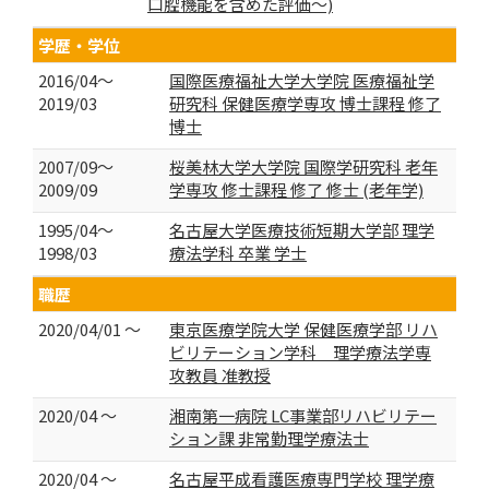
口腔機能を含めた評価～)
学歴・学位
2016/04～
国際医療福祉大学大学院 医療福祉学
2019/03
研究科 保健医療学専攻 博士課程 修了
博士
2007/09～
桜美林大学大学院 国際学研究科 老年
2009/09
学専攻 修士課程 修了 修士 (老年学)
1995/04～
名古屋大学医療技術短期大学部 理学
1998/03
療法学科 卒業 学士
職歴
2020/04/01 ～
東京医療学院大学 保健医療学部 リハ
ビリテーション学科 理学療法学専
攻教員 准教授
2020/04 ～
湘南第一病院 LC事業部リハビリテー
ション課 非常勤理学療法士
2020/04 ～
名古屋平成看護医療専門学校 理学療