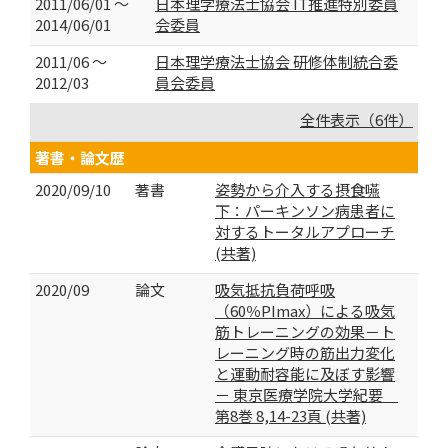
2011/06/01 ～
日本理学療法士協会 IT推進特別委員
2014/06/01
会委員
2011/06 ～
日本理学療法士協会 研修体制統合委
2012/03
員会委員
全件表示（6件）
著書・論文歴
2020/09/10
著書
姿勢から介入する摂食嚥
下：パーキンソン病患者に
対するトータルアプローチ
(共著)
2020/09
論文
吸気抵抗負荷呼吸
（60％PImax）による吸気
筋トレーニングの効果－ト
レーニング時の筋出力変化
と運動耐容能に及ぼす影響
－ 東京医療学院大学紀要
第8巻 8,14-23頁 (共著)