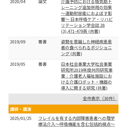
2020/04
論文
介護予防における吸気筋ト
レーニング追加併用の効果
～運動耐容能におよぼす影
響～ 日本呼吸ケア・リハビ
リテーション学会誌 28
(3),471-479頁 (共著)
2019/09
著書
姿勢を意識した神経疾患患
者の食べられるポジショニ
ング (共著)
2019/05
著書
日本社会事業大学社会事業
研究所2019年度共同研究事
業：介護老人福祉施設にお
ける介護ロボット・機器の
導入に関する研究 (共著)
全件表示（30件）
講師・講演
2025/01/25
フレイルを有する内部障害患者への理学
療法介入～呼吸機能を含む包括的視点～