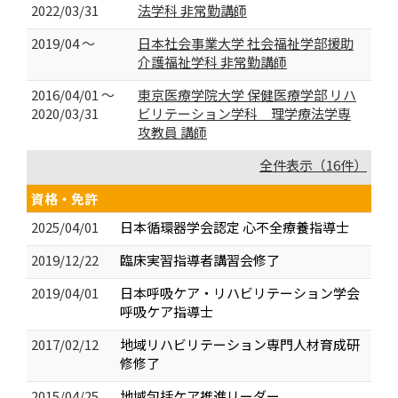
2022/03/31
法学科 非常勤講師
2019/04 ～
日本社会事業大学 社会福祉学部援助
介護福祉学科 非常勤講師
2016/04/01 ～
東京医療学院大学 保健医療学部 リハ
2020/03/31
ビリテーション学科 理学療法学専
攻教員 講師
全件表示（16件）
資格・免許
2025/04/01
日本循環器学会認定 心不全療養指導士
2019/12/22
臨床実習指導者講習会修了
2019/04/01
日本呼吸ケア・リハビリテーション学会
呼吸ケア指導士
2017/02/12
地域リハビリテーション専門人材育成研
修修了
2015/04/25
地域包括ケア推進リーダー