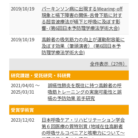
2019/10/19
パーキンソン病に出現するWearing-off
現象と嚥下障害の関係-舌骨下筋に対す
る超音波療法が嚥下と呼吸に及ぼす影
響- (第6回日本予防理学療法学術大会)
2019/10/19
高齢者の吸気筋力の向上が運動耐容能に
及ぼす効果（筆頭演者） (第6回日本予
防理学療法学術大会)
全件表示（27件）
研究課題・受託研究・科研費
2021/04/01 ～
誤嚥性肺炎を既往に持つ高齢者の呼
2025/03/31
吸筋トレーニングの実施可能性と誤
嚥の予防効果 若手研究
受賞学術賞
2023/12/02
日本呼吸ケア・リハビリテーション学会
第６回医療の質特別賞 (地域在住高齢者
の呼吸サルコペニアと咳嗽力について～