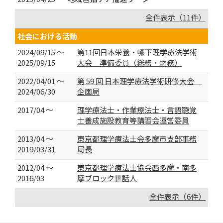
全件表示（11件）
社会における活動
2024/09/15 ～
第11回日本栄養・嚥下理学療法学術
2025/09/15
大会 準備委員（総務・財務）
2022/04/01 ～
第 59 回 日本理学療法学術研修大会
2024/06/30
企画局
2017/04 ～
理学療法士・作業療法士・言語聴覚
士養成施設教育等講習会運営委員
2013/04 ～
東京都理学療法士会多摩市支部事務
2019/03/31
局長
2012/04 ～
東京都理学療法士協会西多摩・南多
2016/03
摩ブロック世話人
全件表示（6件）