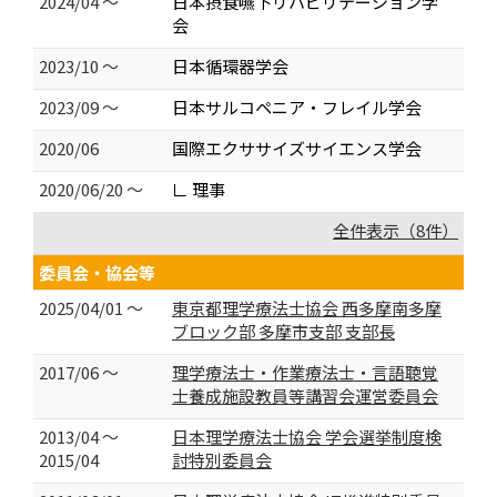
2024/04 ～
日本摂食嚥下リハビリテーション学
会
2023/10 ～
日本循環器学会
2023/09 ～
日本サルコペニア・フレイル学会
2020/06
国際エクササイズサイエンス学会
2020/06/20 ～
∟ 理事
全件表示（8件）
委員会・協会等
2025/04/01 ～
東京都理学療法士協会 西多摩南多摩
ブロック部 多摩市支部 支部長
2017/06 ～
理学療法士・作業療法士・言語聴覚
士養成施設教員等講習会運営委員会
2013/04 ～
日本理学療法士協会 学会選挙制度検
2015/04
討特別委員会