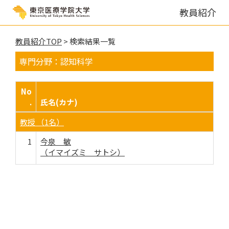
教員紹介
教員紹介TOP
> 検索結果一覧
専門分野：認知科学
No
.
氏名(カナ)
教授 （1名）
1
今泉 敏
（イマイズミ サトシ）