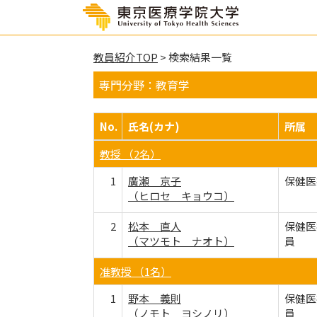
教員紹介TOP
> 検索結果一覧
専門分野：教育学
No.
氏名(カナ)
所属
教授 （2名）
1
廣瀬 京子
保健医
（ヒロセ キョウコ）
2
松本 直人
保健医
（マツモト ナオト）
員
准教授 （1名）
1
野本 義則
保健医
（ノモト ヨシノリ）
員