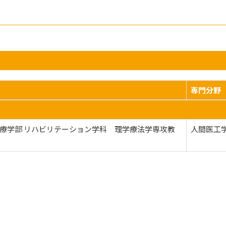
専門分野
療学部 リハビリテーション学科 理学療法学専攻教
人間医工学