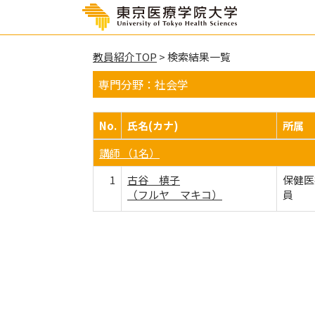
教員紹介TOP
> 検索結果一覧
専門分野：社会学
No.
氏名(カナ)
所属
講師 （1名）
1
古谷 槙子
保健医
（フルヤ マキコ）
員