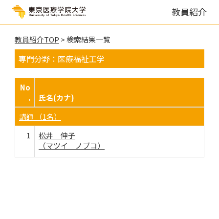
教員紹介
教員紹介TOP
> 検索結果一覧
専門分野：医療福祉工学
No
.
氏名(カナ)
講師 （1名）
1
松井 伸子
（マツイ ノブコ）