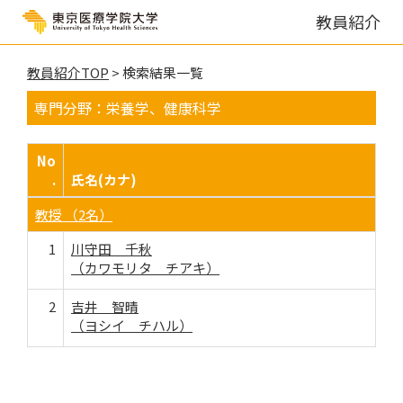
教員紹介
教員紹介TOP
> 検索結果一覧
専門分野：栄養学、健康科学
No
.
氏名(カナ)
教授 （2名）
1
川守田 千秋
（カワモリタ チアキ）
2
吉井 智晴
（ヨシイ チハル）