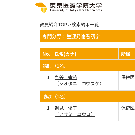
教員紹介TOP
> 検索結果一覧
専門分野：生涯発達看護学
No.
氏名(カナ)
所属
講師 （1名）
1
塩谷 幸祐
保健医
（シオタニ コウスケ）
助教 （1名）
1
朝見 優子
保健医
（アサミ ユウコ）