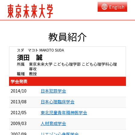
English
教員紹介
スダ マコト
MAKOTO SUDA
須田 誠
所属
東京未来大学 こども心理学部 こども心理学科心理
専攻
職種
教授
学会発表
2014/10
日本犯罪学会
2013/08
日本心理臨床学会
2012/05
東北児童青年精神医学会
2009/03
人材育成学会
2007/09
リエゾン心身医学会