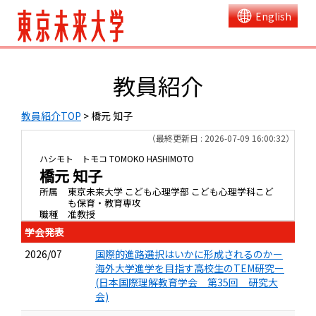
English
教員紹介
教員紹介TOP
> 橋元 知子
（最終更新日 : 2026-07-09 16:00:32）
ハシモト トモコ
TOMOKO HASHIMOTO
橋元 知子
所属
東京未来大学 こども心理学部 こども心理学科こど
も保育・教育専攻
職種
准教授
学会発表
2026/07
国際的進路選択はいかに形成されるのかー
海外大学進学を目指す高校生のTEM研究ー
(日本国際理解教育学会 第35回 研究大
会)