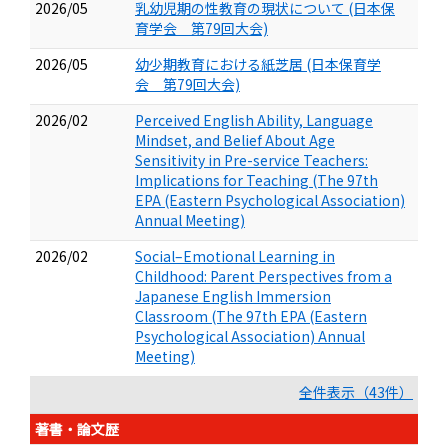
2026/05
乳幼児期の性教育の現状について (日本保
育学会 第79回大会)
2026/05
幼少期教育における紙芝居 (日本保育学
会 第79回大会)
2026/02
Perceived English Ability, Language
Mindset, and Belief About Age
Sensitivity in Pre-service Teachers:
Implications for Teaching (The 97th
EPA (Eastern Psychological Association)
Annual Meeting)
2026/02
Social–Emotional Learning in
Childhood: Parent Perspectives from a
Japanese English Immersion
Classroom (The 97th EPA (Eastern
Psychological Association) Annual
Meeting)
全件表示（43件）
著書・論文歴