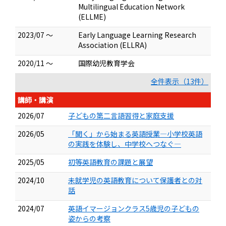
Multilingual Education Network
(ELLME)
2023/07 ～
Early Language Learning Research
Association (ELLRA)
2020/11 ～
国際幼児教育学会
全件表示（13件）
講師・講演
2026/07
子どもの第二言語習得と家庭支援
2026/05
「聞く」から始まる英語授業―小学校英語
の実践を体験し、中学校へつなぐ―
2025/05
初等英語教育の課題と展望
2024/10
未就学児の英語教育について保護者との対
話
2024/07
英語イマージョンクラス5歳児の子どもの
姿からの考察