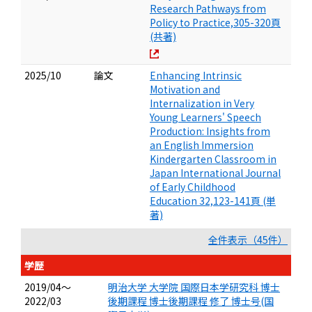
Research Pathways from
Policy to Practice,305-320頁
(共著)
2025/10
論文
Enhancing Intrinsic
Motivation and
Internalization in Very
Young Learners' Speech
Production: Insights from
an English Immersion
Kindergarten Classroom in
Japan International Journal
of Early Childhood
Education 32,123-141頁 (単
著)
全件表示（45件）
学歴
2019/04～
明治大学 大学院 国際日本学研究科 博士
2022/03
後期課程 博士後期課程 修了 博士号(国