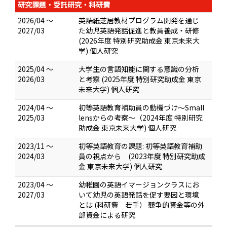
研究課題・受託研究・科研費
2026/04 ～
英語紙芝居教材プログラム開発を通じ
2027/03
た幼児英語発話促進と教員養成・研修
(2026年度 特別研究助成金 東京未来大
学) 個人研究
2025/04 ～
大学生の言語知能に関する意識の分析
2026/03
と考察 (2025年度 特別研究助成金 東京
未来大学) 個人研究
2024/04 ～
初等英語教育補助員の動機づけ～Small
2025/03
lensからの考察～（2024年度 特別研究
助成金 東京未来大学) 個人研究
2023/11 ～
初等英語教育の課題: 初等英語教育補助
2024/03
員の視点から (2023年度 特別研究助成
金 東京未来大学) 個人研究
2023/04 ～
幼稚園の英語イマージョンクラスにお
2027/03
いて幼児の英語発話を促す要因と環境
とは (科研費 若手） 競争的資金等の外
部資金による研究