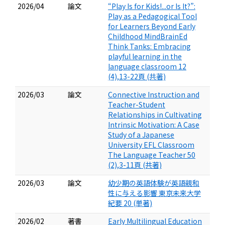
2026/04
論文
“Play Is for Kids!...or Is It?”:
Play as a Pedagogical Tool
for Learners Beyond Early
Childhood MindBrainEd
Think Tanks: Embracing
playful learning in the
language classroom 12
(4),13-22頁 (共著)
2026/03
論文
Connective Instruction and
Teacher-Student
Relationships in Cultivating
Intrinsic Motivation: A Case
Study of a Japanese
University EFL Classroom
The Language Teacher 50
(2),3-11頁 (共著)
2026/03
論文
幼少期の英語体験が英語親和
性に与える影響 東京未来大学
紀要 20 (単著)
2026/02
著書
Early Multilingual Education