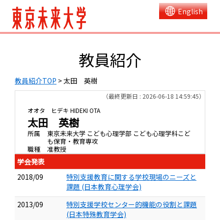
English
教員紹介
教員紹介TOP
> 太田 英樹
（最終更新日 : 2026-06-18 14:59:45）
オオタ ヒデキ
HIDEKI OTA
太田 英樹
所属
東京未来大学 こども心理学部 こども心理学科こど
も保育・教育専攻
職種
准教授
学会発表
2018/09
特別支援教育に関する学校現場のニーズと
課題 (日本教育心理学会)
2013/09
特別支援学校センター的機能の役割と課題
(日本特殊教育学会)