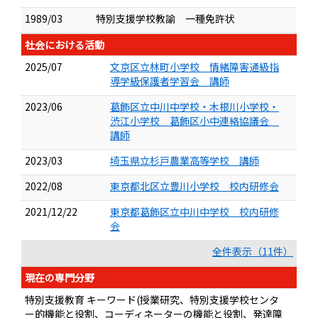
1989/03
特別支援学校教諭 一種免許状
社会における活動
2025/07
文京区立林町小学校 情緒障害通級指
導学級保護者学習会 講師
2023/06
葛飾区立中川中学校・木根川小学校・
渋江小学校 葛飾区小中連絡協議会
講師
2023/03
埼玉県立杉戸農業高等学校 講師
2022/08
東京都北区立豊川小学校 校内研修会
2021/12/22
東京都葛飾区立中川中学校 校内研修
会
全件表示（11件）
現在の専門分野
特別支援教育 キーワード(授業研究、特別支援学校センタ
ー的機能と役割、コーディネーターの機能と役割、発達障