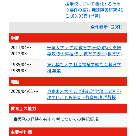
援学校において機能するため
の要件の検討 発達障害研究 41
(1),80-93頁 (単著)
全件表示（23件）
学歴
2011/04～
千葉大学 大学院 教育学研究科特別支援
2012/03
専攻 修士課程 修了 教育学修士 (教育学)
1985/04～
東北福祉大学 社会福祉学部 社会教育学
1989/03
科 卒業
職歴
2020/04/01 ～
東京未来大学 こども心理学部 こども心
理学科こども保育・教育専攻 准教授
教育上の能力
●実務の経験を有する者についての特記事項
主要学科目