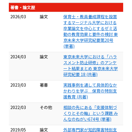
著書・論文歴
2026/03
論文
保育士・教員養成課程を設置
するマージナル大学における
卒業論文を中心とするゼミ活
動の教育効果と要件の検討 東
京未来大学研究紀要第20号
(単著)
2024/03
論文
東京未来大学における「ハラ
スメント防止研修」のアンケ
ート結果まとめ 東京未来大学
研究紀要 18 (共著)
2023/03
著書
実践事例を通して具体的なか
かわりを学ぶ 保育の特別支
援教育 (共著)
2022/03
その他
相談の先にある「支援体制づ
くりとその軸」という課題 み
んなのねがい674号 (単著)
2019/05
論文
外部専門家が知的障害特別支