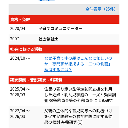
全件表示（25件）
資格・免許
2020/04
子育てコミュニケーター
2007
社会福祉士
社会における活動
2024/10 ～
なぜ子育て中の親はこんなに忙しいの
か 専門家が指摘する「二つの側面」
解消するには？
研究課題・受託研究・科研費
2025/04 ～
住民の寄り添い型伴走訪問支援を利用
2026/03
した妊婦・乳幼児家庭のニーズと効果調
査 競争的資金等の外部資金による研究
2022/04 ～
父親の主体的な育児関与への動機づけ
2026/03
を促す父親教室の参加経験に関する効
果の検討 基盤研究(C)