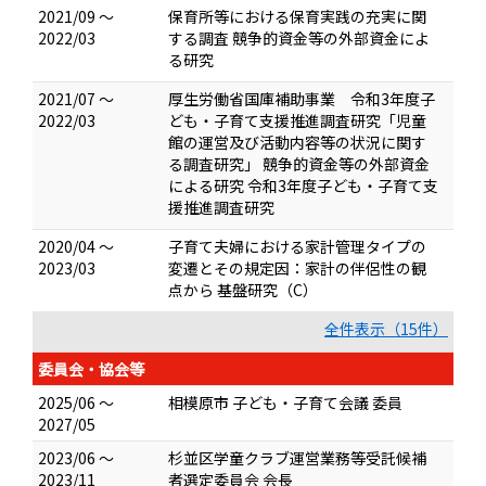
2021/09 ～
保育所等における保育実践の充実に関
2022/03
する調査 競争的資金等の外部資金によ
る研究
2021/07 ～
厚生労働省国庫補助事業 令和3年度子
2022/03
ども・子育て支援推進調査研究「児童
館の運営及び活動内容等の状況に関す
る調査研究」 競争的資金等の外部資金
による研究 令和3年度子ども・子育て支
援推進調査研究
2020/04 ～
子育て夫婦における家計管理タイプの
2023/03
変遷とその規定因：家計の伴侶性の観
点から 基盤研究（C）
全件表示（15件）
委員会・協会等
2025/06 ～
相模原市 子ども・子育て会議 委員
2027/05
2023/06 ～
杉並区学童クラブ運営業務等受託候補
2023/11
者選定委員会 会長