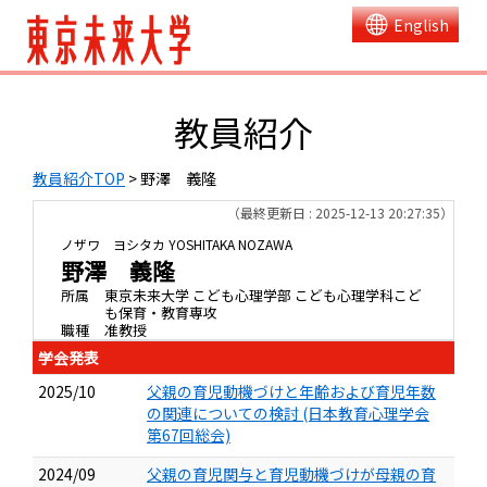
English
教員紹介
教員紹介TOP
> 野澤 義隆
（最終更新日 : 2025-12-13 20:27:35）
ノザワ ヨシタカ
YOSHITAKA NOZAWA
野澤 義隆
所属
東京未来大学 こども心理学部 こども心理学科こど
も保育・教育専攻
職種
准教授
学会発表
2025/10
父親の育児動機づけと年齢および育児年数
の関連についての検討 (日本教育心理学会
第67回総会)
2024/09
父親の育児関与と育児動機づけが母親の育