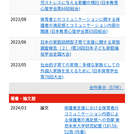
児ストレスに与える影響の検討 (日本教育
心理学会第66回総会)
2023/08
保育者とのコミュニケーションに関する保
護者の満足感とコミュニケーション内容の
関連 (日本教育心理学会第65回総会)
2023/06
日本の家庭訪問型子育て支援に関する実態
調査報告（２） (第24回日本子ども家庭福
祉学会全国大会)
2023/05
社会的子育ての実現：多様な家族としての
外国人家族を支えるために (日本保育学会
第76回大会)
全件表示（57件）
著書・論文歴
2024/03
論文
保護者支援における保育者の
コミュニケーション内容によ
る保護者の満足感への効果 東
京未来大学研究紀要 (18),56-
52頁 (共著)