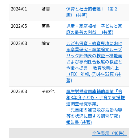
2024/01
著書
保育と社会的養護Ⅰ（第２
版） (共著)
2022/05
著書
児童・家庭福祉－子どもと家
庭の最善の利益－ (共著)
2022/03
論文
こども保育・教育専攻におけ
る卒業研究・卒業論文ルーブ
リック評価表の検証－機能面
および専門性合致度の検証と
今後へ提言－ 教育改善向上
（FD）年報, (7),44-52頁 (共
著)
2022/03
その他
厚生労働省国庫補助事業「令
和3年度子ども・子育て支援推
進調査研究事業」
「児童館の運営及び活動内容
等の状況に関する調査研究」
報告書 (共著)
全件表示（40件）