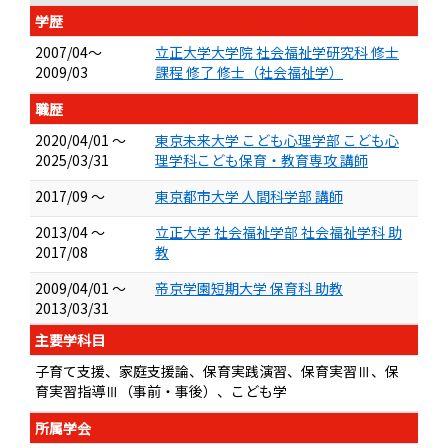
学歴
2007/04～
立正大学大学院 社会福祉学研究科 修士
2009/03
課程 修了 修士（社会福祉学）
職歴
2020/04/01 ～
東京未来大学 こども心理学部 こども心
2025/03/31
理学科こども保育・教育専攻 講師
2017/09 ～
東京都市大学 人間科学部 講師
2013/04 ～
立正大学 社会福祉学部 社会福祉学科 助
2017/08
教
2009/04/01 ～
帝京学園短期大学 保育科 助教
2013/03/31
主要学科目
子育て支援、家庭支援論、保育実践演習、保育実習Ⅲ、保
育実習指導Ⅲ（事前・事後）、こども学
所属学会