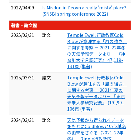
2022/04/09
Is Misdon in Deovn a really 'misty' place?
(SNSBI spring conference 2022)
著書・論文歴
2025/03/31
論文
Temple Ewell 行政教区Cold
Blow が意味する「風の強さ」
に関する考察 － 2021-22年冬
の天気予報データより－ 『神
奈川大学言語研究』 47,119-
131頁 (単著)
2025/03/31
論文
Temple Ewell 行政教区Cold
Blow が意味する「風の強さ」
に関する考察 － 2021年夏の
天気予報データより－ 『東京
未来大学研究紀要』 (19),99-
106頁 (単著)
2024/03/31
論文
天気予報から得られるデータ
をもとにColdblowという地名
の由来をさぐる（2021-22年
冬）—Ripple行政教区