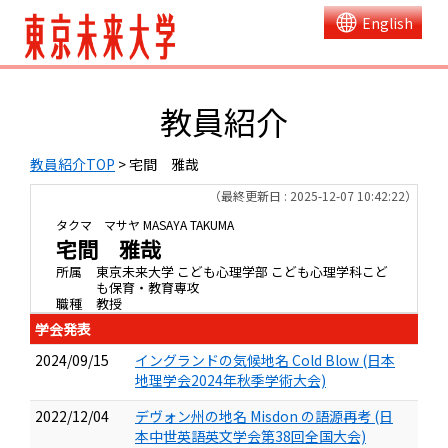
English
教員紹介
教員紹介TOP
> 宅間 雅哉
（最終更新日 : 2025-12-07 10:42:22）
タクマ マサヤ
MASAYA TAKUMA
宅間 雅哉
所属
東京未来大学 こども心理学部 こども心理学科こど
も保育・教育専攻
職種
教授
学会発表
2024/09/15
イングランドの気候地名 Cold Blow (日本
地理学会2024年秋季学術大会)
2022/12/04
デヴォン州の地名 Misdon の語源再考 (日
本中世英語英文学会第38回全国大会)