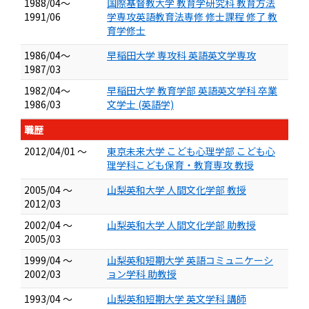
1988/04～
国際基督教大学 教育学研究科 教育方法
1991/06
学専攻英語教育法専修 修士課程 修了 教
育学修士
1986/04～
早稲田大学 専攻科 英語英文学専攻
1987/03
1982/04～
早稲田大学 教育学部 英語英文学科 卒業
1986/03
文学士 (英語学)
職歴
2012/04/01 ～
東京未来大学 こども心理学部 こども心
理学科こども保育・教育専攻 教授
2005/04 ～
山梨英和大学 人間文化学部 教授
2012/03
2002/04 ～
山梨英和大学 人間文化学部 助教授
2005/03
1999/04 ～
山梨英和短期大学 英語コミュニケーシ
2002/03
ョン学科 助教授
1993/04 ～
山梨英和短期大学 英文学科 講師