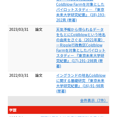
Coldblow Farmを対象とした
パイロットスタディ— 『東京
未来大学研究紀要』 (18),193-
202頁 (単著)
2023/03/31
論文
天気予報から得られるデータ
をもとにColdblowという地名
の由来をさぐる（2021年夏）
ーRipple行政教区Coldblow
Farmを対象としたパイロット
スタディー 『東京未来大学研
究紀要』 (17),191-198頁 (単
著)
2022/03/31
論文
イングランドの地名Coldblow
に関する基礎研究 『東京未来
大学研究紀要』 (16),91-98頁
(単著)
全件表示（7件）
学歴