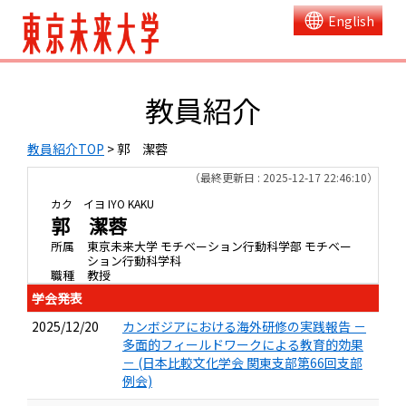
English
教員紹介
教員紹介TOP
> 郭 潔蓉
（最終更新日 : 2025-12-17 22:46:10）
カク イヨ
IYO KAKU
郭 潔蓉
所属
東京未来大学 モチベーション行動科学部 モチベー
ション行動科学科
職種
教授
学会発表
2025/12/20
カンボジアにおける海外研修の実践報告 －
多面的フィールドワークによる教育的効果
－ (日本比較文化学会 関東支部第66回支部
例会)