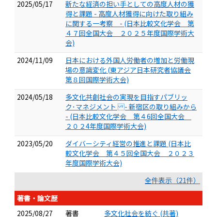
2025/05/17
新たな経済の担い手としての高度人材の獲
得と課題 - 高度人材獲得に向けた取り組み
に関する一考察 - (日本比較文化学会 第
４７回全国大会 ２０２５年度国際学術大
会)
2024/11/09
日本における外国人労働者の増加と労働現
場の意識変化 (東アジア日本研究者協議会
第８回国際学術大会)
2024/05/18
多文化共創社会の実現を目指すパブリッ
ク･マネジメント - 新宿区の取り組みから
- (日本比較文化学会 第４6回全国大会
２０２4年度国際学術大会)
2023/05/20
ダイバーシティ経営の推進と課題 (日本比
較文化学会 第４５回全国大会 ２０２３
年度国際学術大会)
全件表示（21件）
著書・論文歴
2025/08/27
著書
多文化社会を紡ぐ (共著)