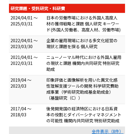
研究課題・受託研究・科研費
2024/04/01 ～
日本の労働市場における外国人高度人
2025/03/31
材の獲得戦略と課題 個人研究 キーワー
ド(外国人労働者、高度人材、労働市場)
2022/04/01 ～
企業の雇用現場における多文化経営の
2023/03/30
現状と課題を探る 個人研究
2021/04/01 ～
ニューノーマル時代における外国人雇用
2022/03/31
の現状と課題 機関内共同研究 特別研究
助成
2019/04 ～
印象評価と画像解析を用いた異文化感
2023/03
性理解支援ツールの開発 科学研究費助
成事業（学術研究助成基金助成金）
（基盤研究（C））
2017/04 ～
後発開発国の経済特区における日系資
2018/03
本の役割とダイバーシティマネジメント
の可能性 機関内共同研究 特別研究助成
全件表示（8件）