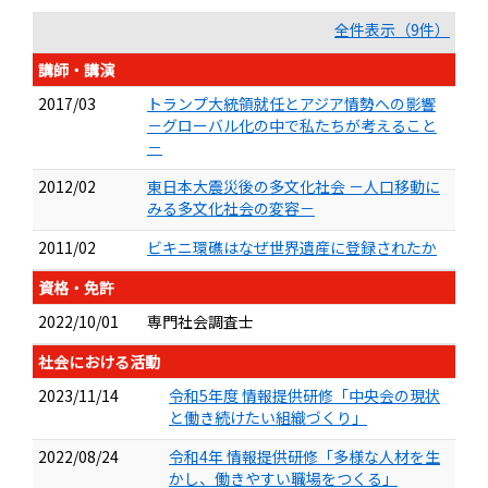
全件表示（9件）
講師・講演
2017/03
トランプ大統領就任とアジア情勢への影響
－グローバル化の中で私たちが考えること
－
2012/02
東日本大震災後の多文化社会 －人口移動に
みる多文化社会の変容－
2011/02
ビキニ環礁はなぜ世界遺産に登録されたか
資格・免許
2022/10/01
専門社会調査士
社会における活動
2023/11/14
令和5年度 情報提供研修「中央会の現状
と働き続けたい組織づくり」
2022/08/24
令和4年 情報提供研修「多様な人材を生
かし、働きやすい職場をつくる」