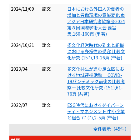
2024/11/09
論文
日本における外国人労働者の
増加と労働現場の意識変化 東
アジア日本研究者協議会2024
第８回国際学術大会 要旨
集,160-160頁 (単著)
2024/10/31
論文
多文化経営時代の到来と組織
における多様性の受容 比較文
化研究 (157),13-26頁 (単著)
2023/04
論文
多文化共生が進む足立区にお
ける地域連携活動 ―COVID-
19パンデミック前後の比較考
察― 比較文化研究 (151),61-
76頁 (共著)
2022/07
論文
ESG時代におけるダイバーシ
ティ・マネジメント 中小企業
と組合 77 (7),2-5頁 (単著)
全件表示（45件）