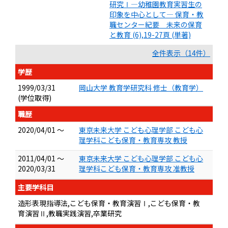
研究Ⅰ―幼稚園教育実習生の
印象を中心として― 保育・教
職センター紀要 未来の保育
と教育 (6),19-27頁 (単著)
全件表示（14件）
学歴
1999/03/31
岡山大学 教育学研究科 修士（教育学）
(学位取得)
職歴
2020/04/01 ～
東京未来大学 こども心理学部 こども心
理学科こども保育・教育専攻 教授
2011/04/01 ～
東京未来大学 こども心理学部 こども心
2020/03/31
理学科こども保育・教育専攻 准教授
主要学科目
造形表現指導法,こども保育・教育演習Ⅰ,こども保育・教
育演習Ⅱ,教職実践演習,卒業研究