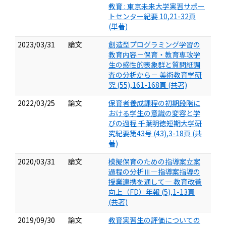
教育 : 東京未来大学実習サポー
トセンター紀要 10,21-32頁
(単著)
2023/03/31
論文
創造型プログラミング学習の
教育内容－保育・教育専攻学
生の感性的表象群と質問紙調
査の分析から－ 美術教育学研
究 (55),161-168頁 (共著)
2022/03/25
論文
保育者養成課程の初期段階に
おける学生の意識の変容と学
びの過程 千葉明徳短期大学研
究紀要第43号 (43),3-18頁 (共
著)
2020/03/31
論文
模擬保育のための指導案立案
過程の分析Ⅲ―指導案指導の
授業連携を通して― 教育改善
向上（FD）年報 (5),1-13頁
(共著)
2019/09/30
論文
教育実習生の評価についての