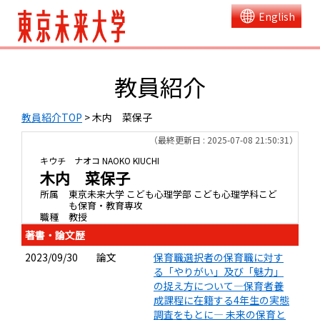
English
教員紹介
教員紹介TOP
> 木内 菜保子
（最終更新日 : 2025-07-08 21:50:31）
キウチ ナオコ
NAOKO KIUCHI
木内 菜保子
所属
東京未来大学 こども心理学部 こども心理学科こど
も保育・教育専攻
職種
教授
著書・論文歴
2023/09/30
論文
保育職選択者の保育職に対す
る「やりがい」及び「魅力」
の捉え方について―保育者養
成課程に在籍する4年生の実態
調査をもとに― 未来の保育と