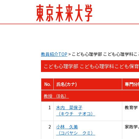
教員紹介TOP
> こども心理学部 こども心理学科
こども心理学部 こども心理学科こども保育
No.
氏名(カナ)
専門分
教授 （8名）
1
木内 菜保子
教育学
（キウチ ナオコ）
2
小林 久美
家政学
（コバヤシ クミ）