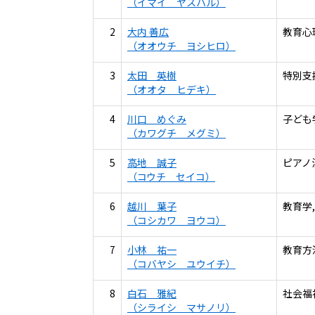
（イマイ ヤスハル）
2
大内 善広
教育心
（オオウチ ヨシヒロ）
3
太田 英樹
特別支
（オオタ ヒデキ）
4
川口 めぐみ
子ども
（カワグチ メグミ）
5
高地 誠子
ピアノ
（コウチ セイコ）
6
越川 葉子
教育学
（コシカワ ヨウコ）
7
小林 祐一
教育方
（コバヤシ ユウイチ）
8
白石 雅紀
社会福
（シライシ マサノリ）