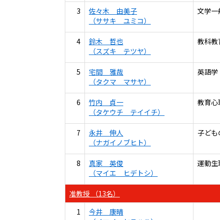
3
佐々木 由美子
文学一
（ササキ ユミコ）
4
鈴木 哲也
教科教
（スズキ テツヤ）
5
宅間 雅哉
英語学
（タクマ マサヤ）
6
竹内 貞一
教育心
（タケウチ テイイチ）
7
永井 伸人
子ども
（ナガイノブヒト）
8
真家 英俊
運動生
（マイエ ヒデトシ）
准教授 （13名）
1
今井 康晴