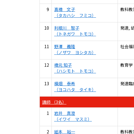
9
髙橋 文子
教科教
（タカハシ フミコ）
10
利根川 智子
発達,
（トネガワ トモコ）
11
野澤 義隆
社会福
（ノザワ ヨシタカ）
12
橋元 知子
教育学
（ハシモト トモコ）
13
橫畑 泰希
発達臨
（ヨコハタ タイキ）
講師 （3名）
1
岩井 真澄
（イワイ マスミ）
2
紙本 裕一
教科教