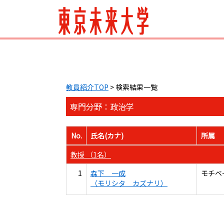
教員紹介TOP
> 検索結果一覧
専門分野：政治学
No.
氏名(カナ)
所属
教授 （1名）
1
森下 一成
モチベ
（モリシタ カズナリ）