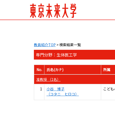
教員紹介TOP
> 検索結果一覧
専門分野：生体医工学
No.
氏名(カナ)
所属
准教授 （1名）
1
小谷 博子
こども
（コタニ ヒロコ）