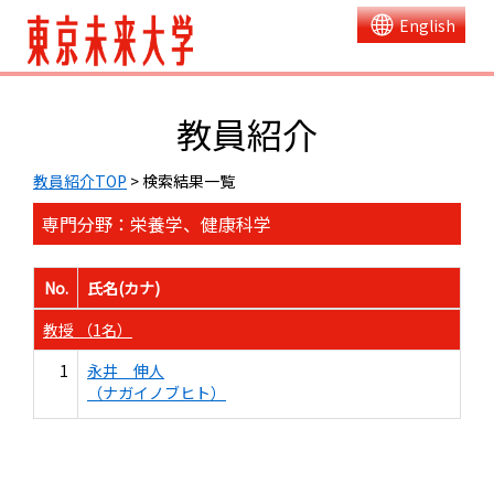
English
教員紹介
教員紹介TOP
> 検索結果一覧
専門分野：栄養学、健康科学
No.
氏名(カナ)
教授 （1名）
1
永井 伸人
（ナガイノブヒト）