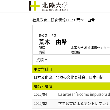
教員教育・研究情報TOP
> 荒木 由希
あらき ゆき
荒木 由希
所属
北陸大学 地域連携センター
職種
准教授
業績
主要学科目
日本文化論、北陸の文化と社会、日本事情
講師・講演
2025/04
La artesanía como impulsora d
2025/02
学生起業によるアントレプレナ