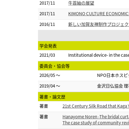
2017/11
牛首紬の展望
2017/11
KIMONO CULTURE ECON
2016/11
新しい加賀友禅制作プロジェク
学会発表
2021/03
Institutional device- in the ca
委員会・協会等
2026/05 ～
NPO日本ホスピ
2019/04 ～
金沢日仏協会 理
著書・論文歴
著書
21st Century Silk Road that Kag
著書
Hanayome Noren -The bridal curta
The case study of community revi