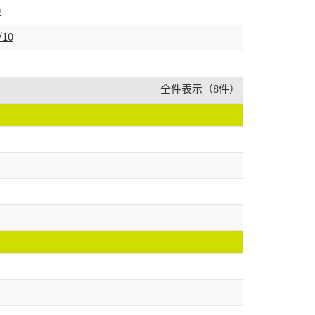
0
10
全件表示（8件）