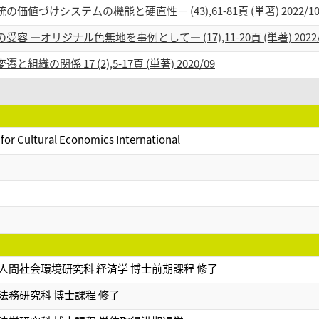
づけシステムの機能と硬直性－ (43),61-81頁 (単著) 2022/1
―オリジナル色無地を事例として― (17),11-20頁 (単著) 2022/
関係 17 (2),5-17頁 (単著) 2020/09
 for Cultural Economics International
人間社会環境研究科 経済学 博士前期課程 修了
法務研究科 博士課程 修了