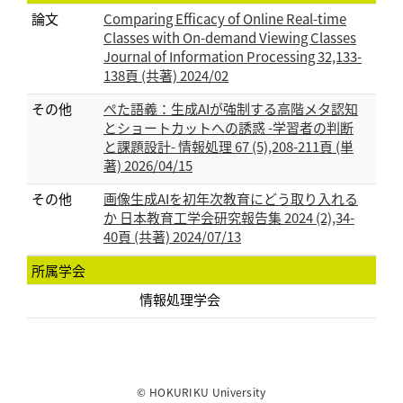
論文
Comparing Efficacy of Online Real-time
Classes with On-demand Viewing Classes
Journal of Information Processing 32,133-
138頁 (共著) 2024/02
その他
ぺた語義：生成AIが強制する高階メタ認知
とショートカットへの誘惑 -学習者の判断
と課題設計- 情報処理 67 (5),208-211頁 (単
著) 2026/04/15
その他
画像生成AIを初年次教育にどう取り入れる
か 日本教育工学会研究報告集 2024 (2),34-
40頁 (共著) 2024/07/13
所属学会
情報処理学会
© HOKURIKU University