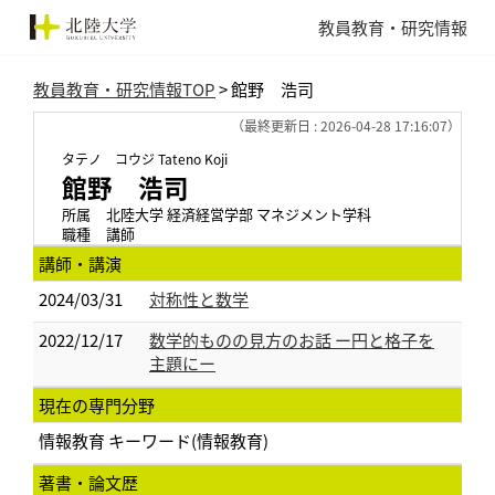
教員教育・研究情報
教員教育・研究情報TOP
> 館野 浩司
（最終更新日 : 2026-04-28 17:16:07）
タテノ コウジ
Tateno Koji
館野 浩司
所属
北陸大学 経済経営学部 マネジメント学科
職種
講師
講師・講演
2024/03/31
対称性と数学
2022/12/17
数学的ものの見方のお話 ー円と格子を
主題にー
現在の専門分野
情報教育 キーワード(情報教育)
著書・論文歴