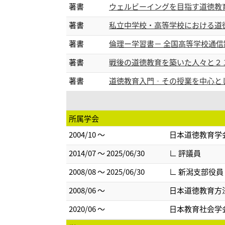
著書
ウェルビーイングを目指す道徳教育 (共著
著書
私立中学校・高等学校における道徳教育の
著書
倫理ー学習書－ 全国高等学校通信制教育研
著書
戦後の道徳教育を築いた人々と２１世紀
著書
道徳教育入門‐その授業を中心として‐
所属学会
2004/10 ～
日本道徳教育学
2014/07 ～ 2025/06/30
∟ 評議員
2008/08 ～ 2025/06/30
∟ 新潟支部役
2008/06 ～
日本道徳教育方
2020/06 ～
日本教育社会学