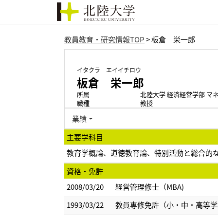
教員教育・研究情報TOP
> 板倉 栄一郎
イタクラ エイイチロウ
板倉 栄一郎
所属
北陸大学 経済経営学部 マ
職種
教授
業績
主要学科目
教育学概論、道徳教育論、特別活動と総合的
資格・免許
2008/03/20
経営管理修士（MBA)
1993/03/22
教員専修免許（小・中・高等学