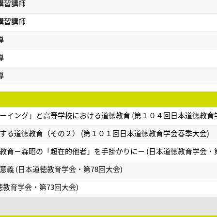
講習講師
講習講師
導
導
導
ーイング」と高等学校における道徳教育 (第１０４回日本道徳教育
する道徳教育（その２） (第１０１回日本道徳教育学会春季大会)
教育－森昭の「超在的他者」を手掛かりに－ (日本道徳教育学会・第
義 (日本道徳教育学会・第78回大会)
徳教育学会・第73回大会)