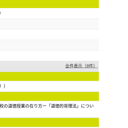
）
全件表示（8件）
）)
学校の道徳授業の在り方ー「道徳的背理法」につい