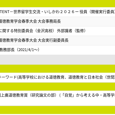
N-TENT－世界留学生交流・いしかわ２０２６ー 役員（開催実行委員
道徳教育学会春季大会 大会事務局長
に関する特別委員会（金沢高校） 外部識者（監修）
道徳教育学会春季大会 大会実行副委員長
務部長（2021/4/1～）
想 キーワード(高等学校における道徳教育、道徳教育と日本社会（世間
4回上廣道徳教育賞（研究論文の部） (「自覚」から考える中・高等