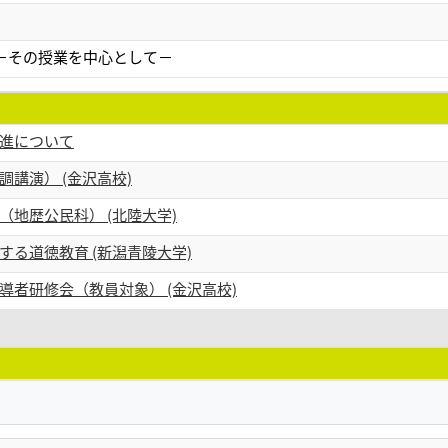
）
－その授業を中心として－
進について
講演） (金沢高校)
地歴公民科） (北陸大学)
る道徳教育 (新潟青陵大学)
者研修会（教員対象） (金沢高校)